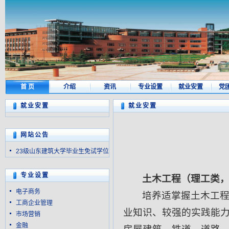
首 页
介绍
资讯
专业设置
就业安置
党
就业安置
就业安置
网站公告
23级山东建筑大学毕业生免试学位
专业设置
土木工程（理工类，学
电子商务
培养适掌握土木工
工商企业管理
业知识、较强的实践能
市场营销
金融